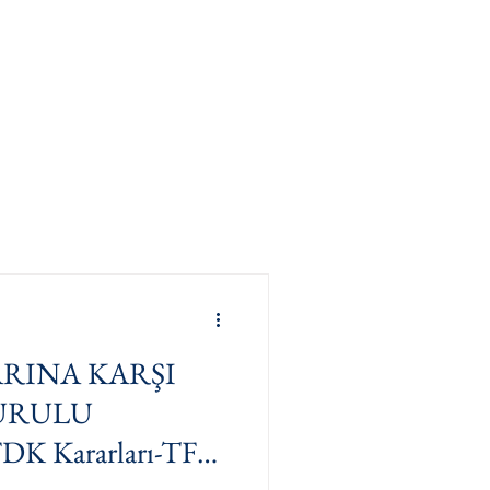
iyet Alanlarımız
Fazlası
RINA KARŞI
URULU
K Kararları-TFF