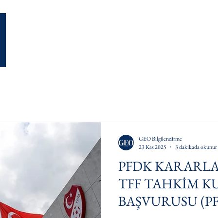
Ana Sayfa
Hakkımızda
Ekibimiz
Blog
Faal
GEO Bilgilendirme
23 Kas 2025
3 dakikada okunur
PFDK KARARLA
TFF TAHKİM K
BAŞVURUSU (PFD