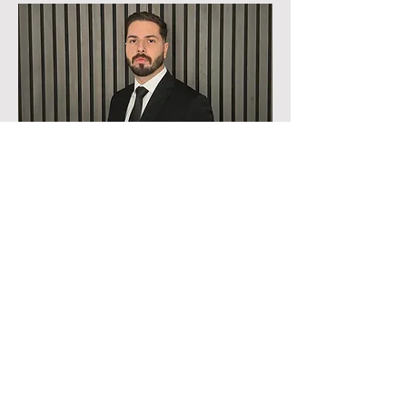
Umut Osman ÖZASLAN
Partner
Contact us
Fulya Mahallesi Büyükdere Caddesi No.68/8